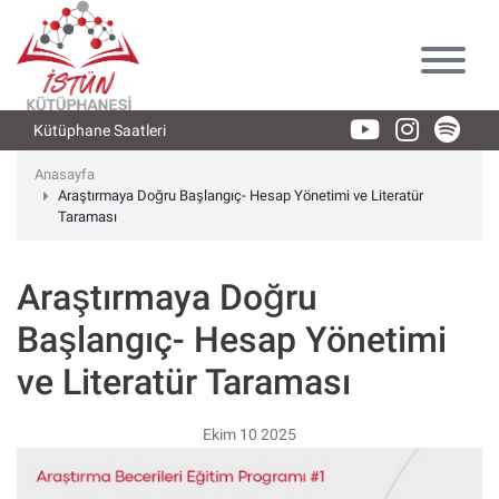
Lütfen
dikkat:
Bu
web
sitesi
Kütüphane Saatleri
bir
erişilebilirlik
Anasayfa
Araştırmaya Doğru Başlangıç- Hesap Yönetimi ve Literatür
sistemi
Taraması
içerir.
Araştırmaya Doğru
Başlangıç- Hesap Yönetimi
ve Literatür Taraması
Ekim 10 2025