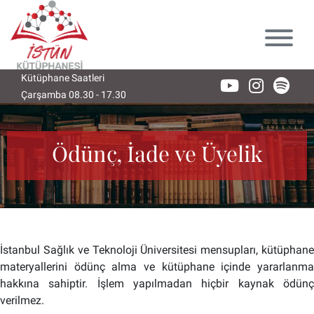
Lütfen
dikkat:
Bu
web
sitesi
Kütüphane Saatleri
bir
Çarşamba 08.30 - 17.30
Perşembe 08.30 - 17.30
Cuma 08.
erişilebilirlik
sistemi
içerir.
Ödünç, İade ve Üyelik
İstanbul Sağlık ve Teknoloji Üniversitesi mensupları, kütüphane
materyallerini ödünç alma ve kütüphane içinde yararlanma
hakkına sahiptir. İşlem yapılmadan hiçbir kaynak ödünç
verilmez.