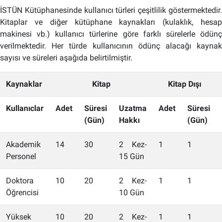
İSTÜN Kütüphanesinde kullanıcı türleri çeşitlilik göstermektedir.
Kitaplar ve diğer kütüphane kaynakları (kulaklık, hesap
makinesi vb.) kullanıcı türlerine göre farklı sürelerle ödünç
verilmektedir. Her türde kullanıcının ödünç alacağı kaynak
sayısı ve süreleri aşağıda belirtilmiştir.
Kaynaklar
Kitap
Kitap Dışı
Kullanıclar
Adet
Süresi
Uzatma
Adet
Süresi
(Gün)
Hakkı
(Gün)
Akademik
14
30
2 Kez-
1
1
Personel
15 Gün
Doktora
10
20
2 Kez-
1
1
Öğrencisi
10 Gün
Yüksek
10
20
2 Kez-
1
1