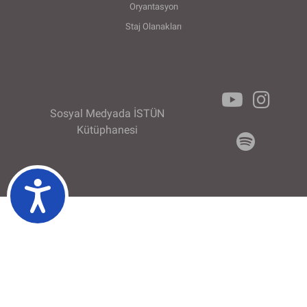
Oryantasyon
Staj Olanakları
Sosyal Medyada İSTÜN
Kütüphanesi
Ulaşılabilirlik