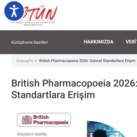
Lütfen
Ulaşılabilirlik
dikkat:
Bu
web
sitesi
bir
HAKKIMIZDA
VERI
Kütüphane Saatleri
erişilebilirlik
sistemi
Anasayfa
British Pharmacopoeia 2026: Güncel Standartlara Erişim
içerir.
Web
sitesini,
British Pharmacopoeia 2026
ekran
okuyucu
Standartlara Erişim
kullanan
görme
engellilere
göre
ayarlamak
için