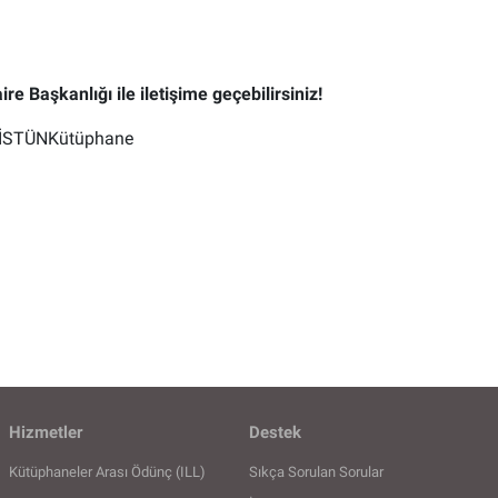
e Başkanlığı ile iletişime geçebilirsiniz!
#İSTÜNKütüphane
Hizmetler
Destek
Kütüphaneler Arası Ödünç (ILL)
Sıkça Sorulan Sorular