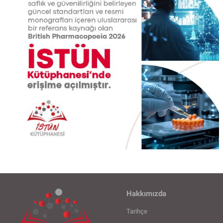
Control-
F11'e
basın;
Erişilebilirlik
menüsünü
açmak
için
Control-
F10'a
basın.
Hakkımızda
Tarihçe