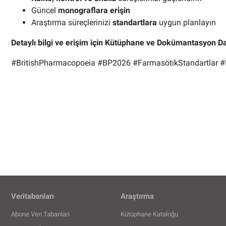
Güncel
monograflara erişin
Araştırma süreçlerinizi
standartlara
uygun
planlayın
Detaylı bilgi ve erişim için Kütüphane ve Dokümantasyon Dair
#BritishPharmacopoeia #BP2026 #FarmasötikStandartlar 
Veritabanları
Araştırma
Abone Veri Tabanları
Kütüphane Kataloğu