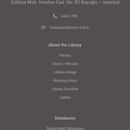
Sütlüce Mah. İmrahor Cad. No: 82 Beyoğlu – İstanbul
444 3 788
kutuphane@istun.edu.tr
About the Library
History
Vision / Mission
Library Usege
Working Hours
Library Directive
Gallery
Databases
Subscribed Databases