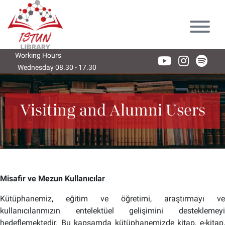
Lütfen
dikkat:
Bu
web
sitesi
Working Hours
bir
Wednesday 08.30 - 17.30
Thursday 08.30 - 17.30
Friday 08
erişilebilirlik
sistemi
içerir.
Visiting and Alumni Users
Misafir ve Mezun Kullanıcılar
Kütüphanemiz, eğitim ve öğretimi, araştırmayı ve
kullanıcılarımızın entelektüel gelişimini desteklemeyi
hedeflemektedir. Bu kapsamda kütüphanemizde kitap, e-kitap,